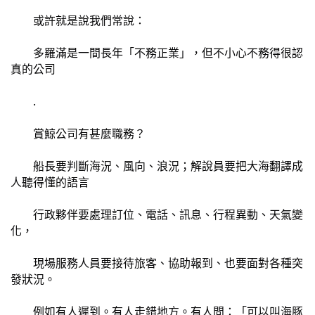
	或許就是說我們常說：
	多羅滿是一間長年「不務正業」，但不小心不務得很認
真的公司
	.
	賞鯨公司有甚麼職務？
	船長要判斷海況、風向、浪況；解說員要把大海翻譯成
人聽得懂的語言
	行政夥伴要處理訂位、電話、訊息、行程異動、天氣變
化，
	現場服務人員要接待旅客、協助報到、也要面對各種突
發狀況。
	例如有人遲到。有人走錯地方。有人問：「可以叫海豚