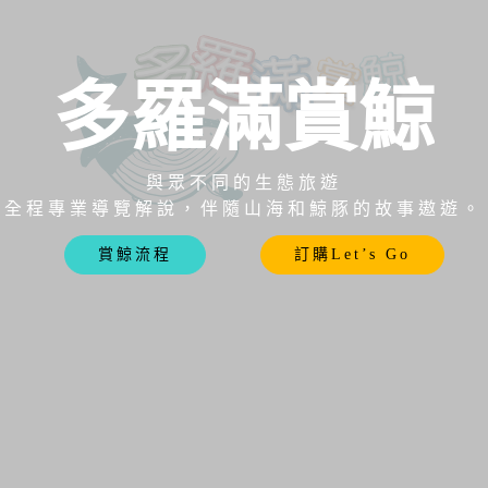
多羅滿賞鯨
與眾不同的生態旅遊
全程專業導覽解說，伴隨山海和鯨豚的故事遨遊。
賞鯨流程
訂購
Let’s Go