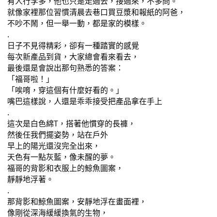
有人行李多，他也只是走過去，接過來，不多問。
就像家裡那位習慣清晨去巷口買豆漿和報紙的阿爸，
不吵不鬧，但一舉一動，都是家的模樣。
.
日子不見得精彩，卻有一種踏實的感覺
每次新產品到貨，大家總會看來看去，
最後還是會說出那句熟悉的答案：
「福哥啦！」
「唉唷，穿這個有什麼好看的。」
嘴巴這樣說，人還是乖乖接受把產品拿在手上
.
這次是白色綿T，搭著他慣穿的長褲，
然後任我們擺姿勢，站在戶外
早上的陽光還沒完全出來，
天色有一點灰藍，像未醒的夢。
福哥的背影和衣服上的鯨魚圖案，
靜靜地浮著。
.
那背影和鯨魚圖案，安靜地浮在畫面裡，
像剛從深海緩緩換氣的生物，