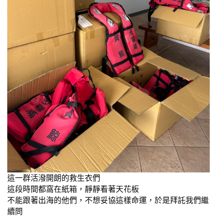
這一群活潑開朗的救生衣們
這段時間都窩在紙箱，靜靜看著天花板
不能跟著出海的他們，不想妥協這樣命運，於是拜託我們繼
續問