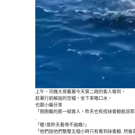
上午，司機大哥載著今天第二趟的客人報到，
趁著行前解說的空檔，坐下來喝口水，
也跟小編分享
「剛剛載的那一組客人，昨天也有搭抹香鯨航班耶, 
.
「喔?是昨天看得不過癮?」
「他們說他們整整五個小時只有看到抹香鯨, 然後