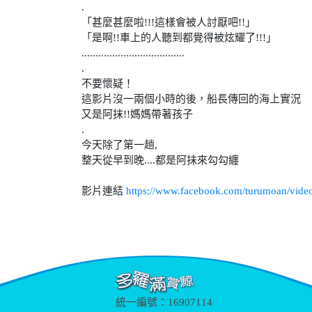
.
「甚麼甚麼啦!!!這樣會被人討厭吧!!」
「是啊!!車上的人聽到都覺得被炫耀了!!!」
.....................................
.
不要懷疑！
這影片沒一兩個小時的後，船長傳回的海上實況
又是阿抹!!媽媽帶著孩子
.
今天除了第一趟,
整天從早到晚....都是阿抹來勾勾纏
影片連結
https://www.facebook.com/turumoan/vid
統一編號：16907114