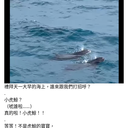
禮拜天一大早的海上，誰來跟我們打招呼？
.
小虎鯨？
（唬誰啦……）
真的啦！小虎鯨！！
.
等等！不是虎鯨的寶寶，