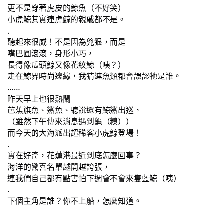
更不是穿著虎皮的鯨魚（不好笑）
小虎鯨其實連虎鯨的親戚都不是。
.
聽起來很威！不是因為兇狠，而是
嘴巴圓滾滾，身形小巧，
長得像瓜頭鯨又像花紋鯨（咦？）
走在鯨界時尚邊緣，我猜連魚類都會誤認牠是誰。
……
昨天早上也很熱鬧
芭蕉旗魚、鯊魚、聽說還有鯨鯊出巡，
（雖然下午傳來消息遇到龜（糗））
而今天的大海派出超稀客小虎鯨登場！
.
實在好奇，花蓮港最近到底怎麼回事？
海洋的驚喜名單越開越誇張，
連我們自己都有點害怕下週會不會來隻藍鯨（咦）
.
下個主角是誰？你不上船，怎麼知道。