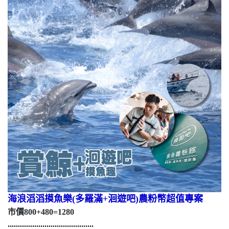
海浪滔滔摸魚樂(多羅滿+洄遊吧)農粉幣超值專案
市價800+480=1280
..........................................